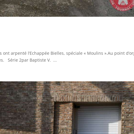
s ont arpenté l’Echappée Bielles, spéciale « Moulins ».Au point d’o
s. Série 2par Baptiste V. ...