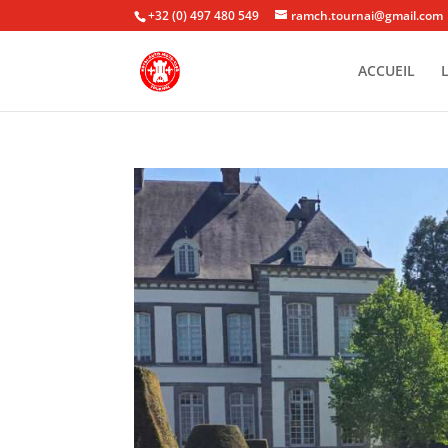
+32 (0) 497 480 549
ramch.tournai@gmail.com
ACCUEIL