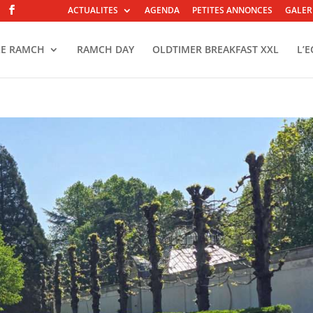
ACTUALITES
AGENDA
PETITES ANNONCES
GALER
LE RAMCH
RAMCH DAY
OLDTIMER BREAKFAST XXL
L’E