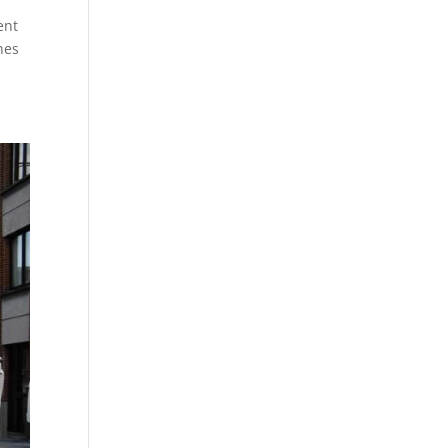
ent
nes