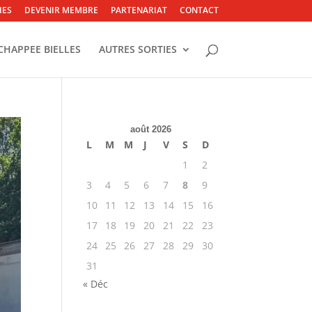
IES
DEVENIR MEMBRE
PARTENARIAT
CONTACT
CHAPPEE BIELLES
AUTRES SORTIES
août 2026
L
M
M
J
V
S
D
1
2
3
4
5
6
7
8
9
10
11
12
13
14
15
16
17
18
19
20
21
22
23
24
25
26
27
28
29
30
31
« Déc