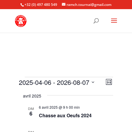
+32 (0) 497 480 549
ramch.tournai@gmail.com
Évènements
Navigat
Navigat
2025-04-06
 - 
2026-08-07
Liste
de
par
Sélectionnez
vues
consult
avril 2025
une
Évènem
date.
6 avril 2025 @ 9 h 00 min
DIM
6
Chasse aux Oeufs 2024